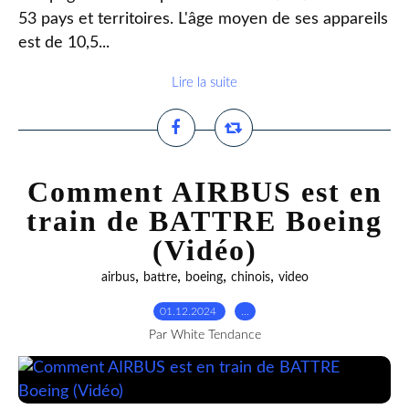
53 pays et territoires. L'âge moyen de ses appareils
est de 10,5...
Lire la suite
Comment AIRBUS est en
train de BATTRE Boeing
(Vidéo)
,
,
,
,
airbus
battre
boeing
chinois
video
01.12.2024
…
Par White Tendance