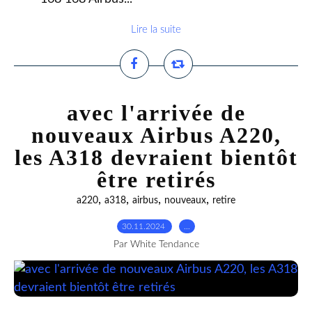
Lire la suite
avec l'arrivée de
nouveaux Airbus A220,
les A318 devraient bientôt
être retirés
,
,
,
,
a220
a318
airbus
nouveaux
retire
30.11.2024
…
Par White Tendance