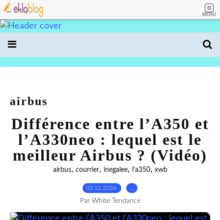
MENU
airbus
Différence entre l’A350 et
l’A330neo : lequel est le
meilleur Airbus ? (Vidéo)
,
,
,
,
airbus
courrier
inegalee
l’a350
xwb
03.12.2024
…
Par White Tendance