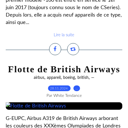
premier modèle -100 est entré en service le 1er
juin 2017 (toujours connu sous le nom de CSeries).
Depuis lors, elle a acquis neuf appareils de ce type,
ainsi que...
Lire la suite
Flotte de British Airways
,
,
,
,
airbus
appareil
boeing
british
—
28.11.2024
…
Par White Tendance
G-EUPC, Airbus A319 de British Airways arborant
les couleurs des XXXèmes Olympiades de Londres