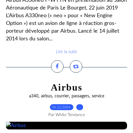
Airbus A330neo F-WTTN en présentation au Salon
Aéronautique de Paris Le Bourget, 22 juin 2019
L'Airbus A330neo (« neo » pour « New Engine
Option ») est un avion de ligne à réaction gros-
porteur développé par Airbus. Lancé le 14 juillet
2014 lors du salon...
Lire la suite
Airbus
,
,
,
,
a340
airbus
courrier
passagers
service
01.12.2024
…
Par White Tendance