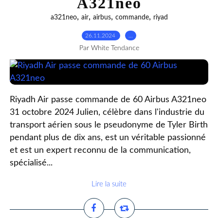
A321neo
,
,
,
,
a321neo
air
airbus
commande
riyad
26.11.2024
…
Par White Tendance
Riyadh Air passe commande de 60 Airbus A321neo
31 octobre 2024 Julien, célèbre dans l'industrie du
transport aérien sous le pseudonyme de Tyler Birth
pendant plus de dix ans, est un véritable passionné
et est un expert reconnu de la communication,
spécialisé...
Lire la suite