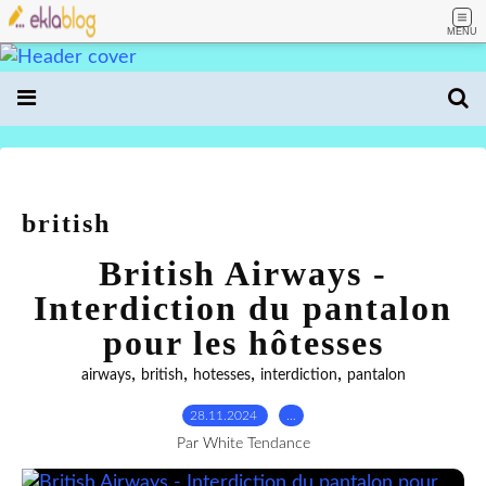
MENU
british
British Airways -
Interdiction du pantalon
pour les hôtesses
,
,
,
,
airways
british
hotesses
interdiction
pantalon
28.11.2024
…
Par White Tendance