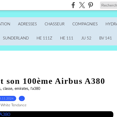
ATION
ADRESSES
CHASSEUR
COMPAGNIES
HYDR
SUNDERLAND
HE 111Z
HE 111
JU 52
BV 141
it son 100ème Airbus A380
,
,
,
s
classe
emirates
l’a380
5.11.2024
…
 White Tendance