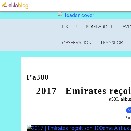
LISTE 2
BOMBARDIER
AVI
OBSERVATION
TRANSPORT
l’a380
2017 | Emirates reço
,
a380
airbu
2
Par