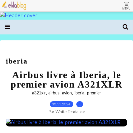
MENU
iberia
Airbus livre à Iberia, le
premier avion A321XLR
,
,
,
,
a321xlr
airbus
avion
iberia
premier
30.11.2024
…
Par White Tendance