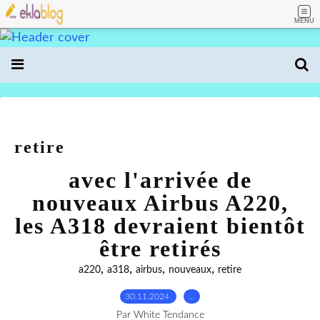
MENU
retire
avec l'arrivée de
nouveaux Airbus A220,
les A318 devraient bientôt
être retirés
,
,
,
,
a220
a318
airbus
nouveaux
retire
30.11.2024
…
Par White Tendance