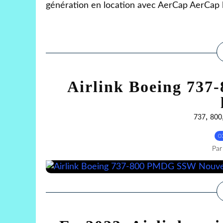
génération en location avec AerCap AerCap lo
Airlink Boeing 73
,
737
800
0
Par