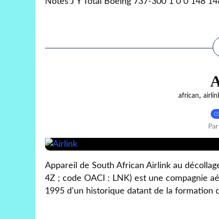
Notes J Y Total Boeing 737-300 1 0 0 148 14
A
,
african
airlin
0
Par
Appareil de South African Airlink au décolla
4Z ; code OACI : LNK) est une compagnie aér
1995 d'un historique datant de la formation d