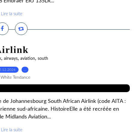
8 Embraer ERJ 135LR...
Lire la suite
irlink
,
,
,
k
airways
aviation
south
2.12.2024
…
 White Tendance
ge de Johannesbourg South African Airlink (code AITA :
ienne sud-africaine. HistoireElle a été recréée en
e Midlands Aviation...
Lire la suite