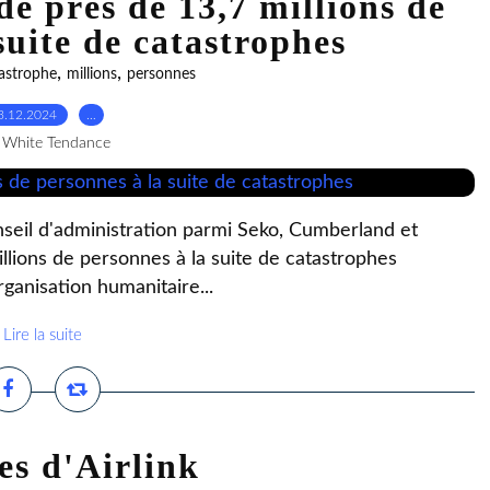
dé près de 13,7 millions de
suite de catastrophes
,
,
astrophe
millions
personnes
3.12.2024
…
 White Tendance
eil d'administration parmi Seko, Cumberland et
illions de personnes à la suite de catastrophes
rganisation humanitaire...
Lire la suite
es d'Airlink