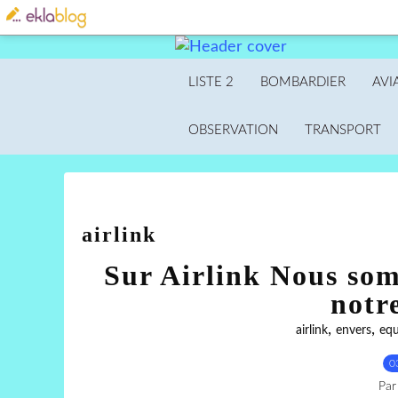
LISTE 2
BOMBARDIER
AVI
OBSERVATION
TRANSPORT
airlink
Sur Airlink Nous som
notr
,
,
airlink
envers
equ
0
Par