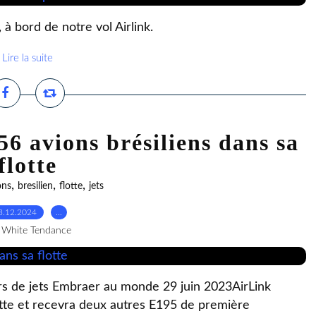
 à bord de notre vol Airlink.
Lire la suite
6 avions brésiliens dans sa
flotte
,
,
,
ons
bresilien
flotte
jets
3.12.2024
…
 White Tendance
urs de jets Embraer au monde 29 juin 2023AirLink
otte et recevra deux autres E195 de première