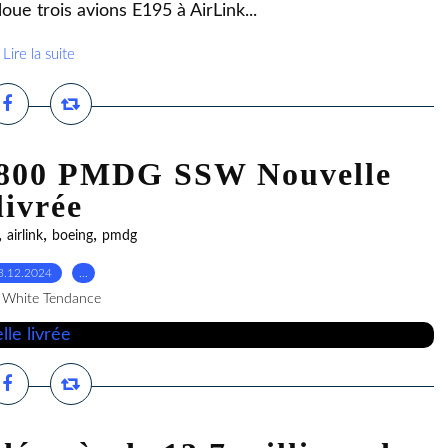
ue trois avions E195 à AirLink...
Lire la suite
7-800 PMDG SSW Nouvelle
livrée
,
,
,
airlink
boeing
pmdg
3.12.2024
…
 White Tendance