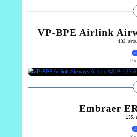
VP-BPE Airlink Air
,
133
airb
0
Par
Embraer ER
,
135
0
Par