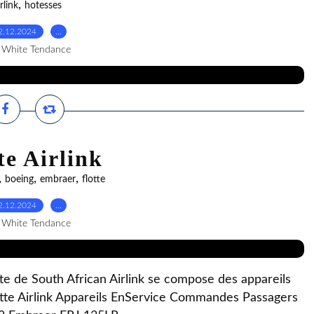
,
irlink
hotesses
2.12.2024
…
 White Tendance
te Airlink
,
,
,
boeing
embraer
flotte
2.12.2024
…
 White Tendance
te de South African Airlink se compose des appareils
otte Airlink Appareils EnService Commandes Passagers