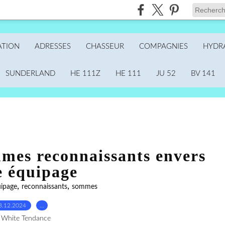
ATION
ADRESSES
CHASSEUR
COMPAGNIES
HYDR
SUNDERLAND
HE 111Z
HE 111
JU 52
BV 141
mes reconnaissants envers
e équipage
,
,
ipage
reconnaissants
sommes
3.12.2024
…
 White Tendance