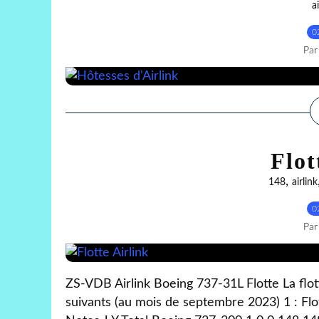
a
0
Par
Flot
,
148
airlink
0
Par
ZS-VDB Airlink Boeing 737-31L Flotte La flot
suivants (au mois de septembre 2023) 1 : Fl