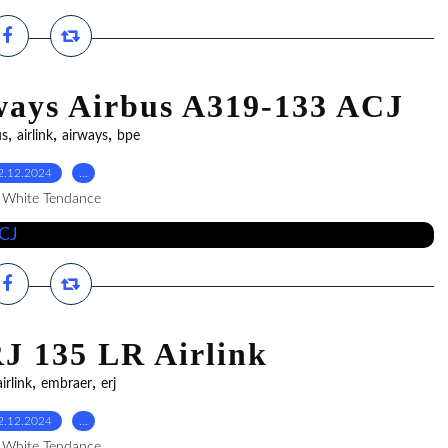
ways Airbus A319-133 ACJ
,
,
,
us
airlink
airways
bpe
2.12.2024
…
 White Tendance
J 135 LR Airlink
,
,
airlink
embraer
erj
2.12.2024
…
 White Tendance