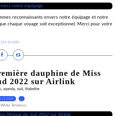
mmes reconnaissants envers notre équipage et notre
 que chaque voyage soit exceptionnel. Merci pour votre
Lire la suite
emière dauphine de Miss
d 2022 sur Airlink
,
,
,
k
ayanda
sud
thabethe
3.12.2024
…
 White Tendance