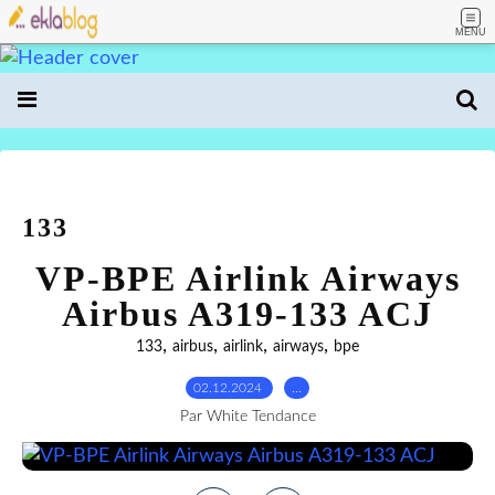
MENU
133
VP-BPE Airlink Airways
Airbus A319-133 ACJ
,
,
,
,
133
airbus
airlink
airways
bpe
02.12.2024
…
Par White Tendance