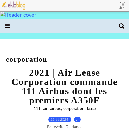
MENU
corporation
2021 | Air Lease
Corporation commande
111 Airbus dont les
premiers A350F
,
,
,
,
111
air
airbus
corporation
lease
22.11.2024
…
Par White Tendance