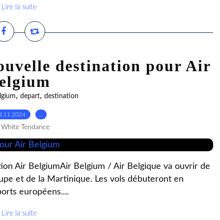
Lire la suite
Nouvelle destination pour Air
elgium
,
,
lgium
depart
destination
8.11.2024
…
 White Tendance
ation Air BelgiumAir Belgium / Air Belgique va ouvrir de
upe et de la Martinique. Les vols débuteront en
rts européens....
Lire la suite