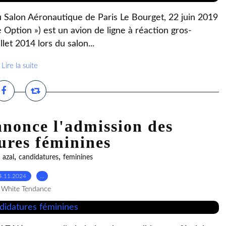
alon Aéronautique de Paris Le Bourget, 22 juin 2019
Option ») est un avion de ligne à réaction gros-
let 2014 lors du salon...
Lire la suite
nonce l'admission des
ures féminines
,
,
,
azal
candidatures
feminines
4.11.2024
…
 White Tendance