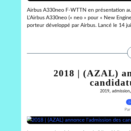
Airbus A330neo F-WTTN en présentation au S
L'Airbus A330neo (« neo » pour « New Engine 
porteur développé par Airbus. Lancé le 14 juil
2018 | (AZAL) an
candidat
,
2019
admission
2
Par