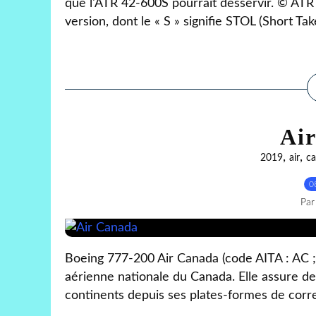
que l'ATR 42-600S pourrait desservir. © ATR
version, dont le « S » signifie STOL (Short Tak
Ai
,
,
2019
air
c
0
Par
Boeing 777-200 Air Canada (code AITA : AC 
aérienne nationale du Canada. Elle assure des
continents depuis ses plates-formes de corr