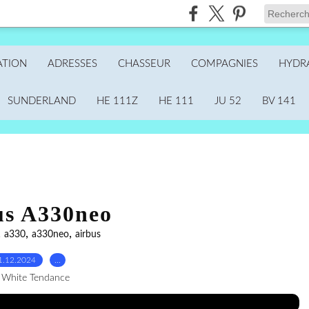
ATION
ADRESSES
CHASSEUR
COMPAGNIES
HYDR
SUNDERLAND
HE 111Z
HE 111
JU 52
BV 141
us A330neo
,
,
,
a330
a330neo
airbus
1.12.2024
…
 White Tendance