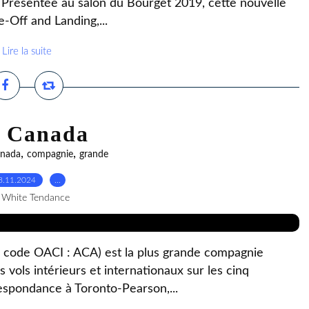
 Présentée au salon du Bourget 2019, cette nouvelle
e-Off and Landing,...
Lire la suite
r Canada
,
,
anada
compagnie
grande
8.11.2024
…
 White Tendance
; code OACI : ACA) est la plus grande compagnie
 vols intérieurs et internationaux sur les cinq
espondance à Toronto-Pearson,...