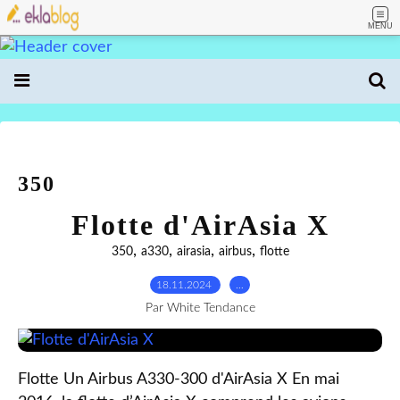
MENU
350
Flotte d'AirAsia X
,
,
,
,
350
a330
airasia
airbus
flotte
18.11.2024
…
Par White Tendance
Flotte Un Airbus A330-300 d'AirAsia X En mai