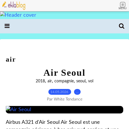
MENU
air
Air Seoul
,
,
,
,
2018
air
compagnie
seoul
vol
14.05.2026
…
Par White Tendance
Airbus A321 d'Air Seoul Air Seoul est une