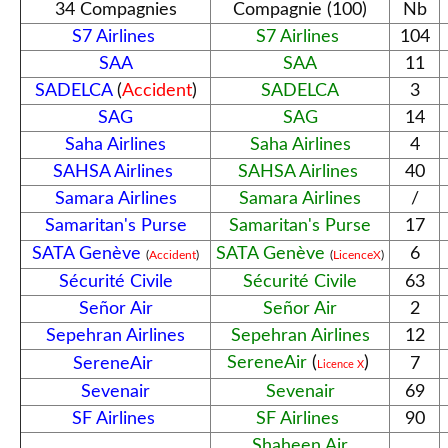
34 Compagnies
Compagnie (100)
Nb
S7 Airlines
S7 Airlines
104
SAA
SAA
11
SADELCA
(
Accident
)
SADELCA
3
SAG
SAG
14
Saha Airlines
Saha Airlines
4
SAHSA Airlines
SAHSA Airlines
40
Samara Airlines
Samara Airlines
/
Samaritan's Purse
Samaritan's Purse
17
SATA Genève
SATA Genève
6
(
Accident
)
(
LicenceX
)
Sécurité Civile
Sécurité Civile
63
Señor Air
Señor Air
2
Sepehran Airlines
Sepehran Airlines
12
SereneAir
(
)
SereneAir
7
Licence X
Sevenair
Sevenair
69
SF Airlines
SF Airlines
90
Shaheen Air