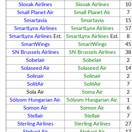
Slovak Airlines
Slovak Airlines
10
Small Planet Air
Small Planet Air
7
Smartavia
Smartavia
15
SmartLynx Airlines
SmartLynx Airlines
57
SmartLynx Airlines
Est.
SmartLynx Airlines
Est.
8
SmartWings
SmartWings
45
SN Brussels Airlines
SN Brussels Airlines
38
Sobelair
Sobelair
2
Solaseed Air
Solaseed Air
14
Solinair
Solinair
2
SolitAir
SolitAir
7
Sola Air
Soma Air
2
Sólyom Hungarian Air.
Sólyom Hungarian Air.
1
Somon Air
Somon Air
6
Stellair
Stellair
7
Sterling Airlines
Sterling Airlines
27
Stobart Air
Stobart Air
17