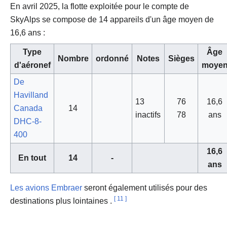
En avril 2025, la flotte exploitée pour le compte de
SkyAlps se compose de 14 appareils d'un âge moyen de
16,6 ans :
Type
Âge
Nombre
ordonné
Notes
Sièges
d'aéronef
moye
De
Havilland
13
76
16,6
Canada
14
inactifs
78
ans
DHC-8-
400
16,6
En tout
14
-
ans
Les avions Embraer
seront également utilisés
pour des
[
11
]
destinations plus lointaines .