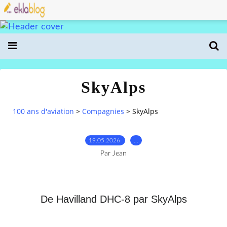
SkyAlps
100 ans d'aviation
>
Compagnies
>
SkyAlps
19.05.2026
…
Par Jean
De Havilland DHC-8 par SkyAlps