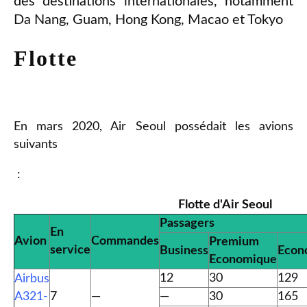
des destinations internationales, notamment
Da Nang, Guam, Hong Kong, Macao et Tokyo
Flotte
En mars 2020, Air Seoul possédait les avions
suivants
:
Flotte d'Air Seoul
Passagers
En
Avion
Commandes
Premium
service
Business
Econ
Economique
12
30
129
Airbus
A321-
7
—
—
30
165