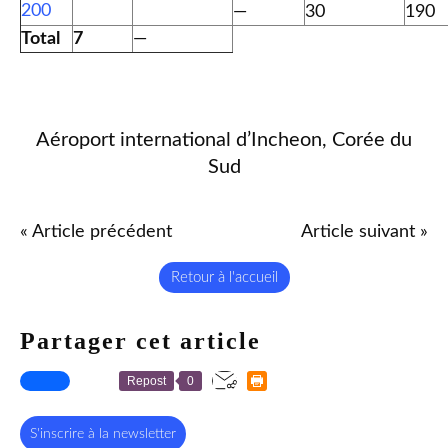
200
—
30
190
Total
7
—
Aéroport international d’Incheon, Corée du
Sud
« Article précédent
Article suivant »
Retour à l'accueil
Partager cet article
Repost
0
S'inscrire à la newsletter