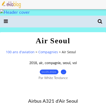
Air Seoul
100 ans d'aviation
>
Compagnies
>
Air Seoul
,
,
,
,
2018
air
compagnie
seoul
vol
14.05.2026
…
Par White Tendance
Airbus A321 d'Air Seoul