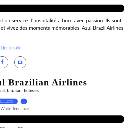
t un service d'hospitalité à bord avec passion. Ils sont
x et vivez des moments mémorables. Azul Brazil Airlines
Lire la suite
l Brazilian Airlines
,
,
zul
brazilian
hotesses
6.11.2024
…
 White Tendance