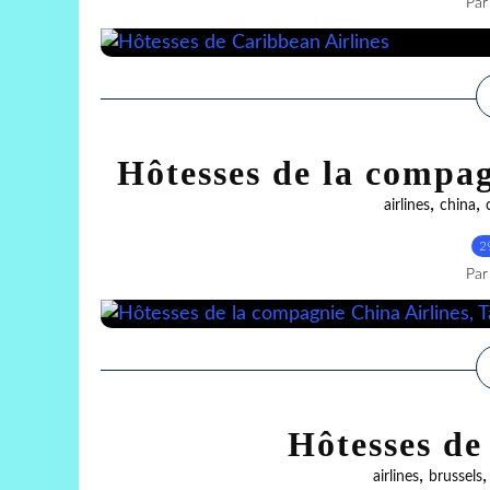
Par
Hôtesses de la compag
,
,
airlines
china
2
Par
Hôtesses de
,
airlines
brussels