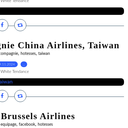
 White Tendance
nie China Airlines, Taiwan
,
,
compagnie
hotesses
taiwan
9.11.2024
…
 White Tendance
 Brussels Airlines
,
,
,
equipage
facebook
hotesses