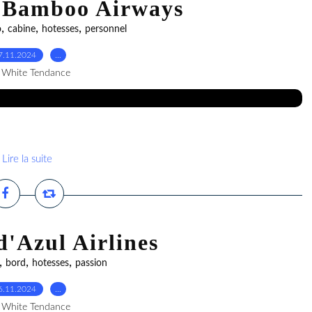
e Bamboo Airways
,
,
,
o
cabine
hotesses
personnel
7.11.2024
…
 White Tendance
Lire la suite
d'Azul Airlines
,
,
,
bord
hotesses
passion
6.11.2024
…
 White Tendance