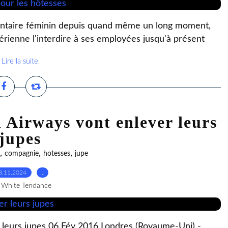
timentaire féminin depuis quand même un long moment,
érienne l'interdire à ses employées jusqu'à présent
Lire la suite
h Airways vont enlever leurs
jupes
,
,
,
compagnie
hotesses
jupe
8.11.2024
…
 White Tendance
r leurs jupes 06 Fév 2016 Londres (Royaume-Uni) -