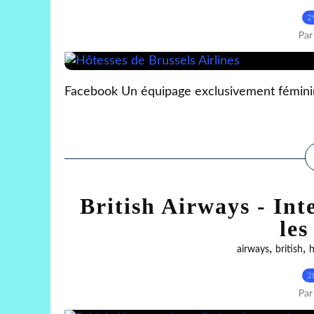
2
Par
Facebook Un équipage exclusivement féminin 
British Airways - Int
les
,
,
airways
british
h
2
Par