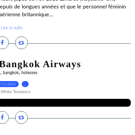
depuis de longues années et que le personnel féminin
aérienne britannique...
Lire la suite
 Bangkok Airways
,
,
s
bangkok
hotesses
7.11.2024
…
 White Tendance