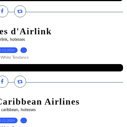
es d'Airlink
,
irlink
hotesses
2.12.2024
…
 White Tendance
Caribbean Airlines
,
,
caribbean
hotesses
0.11.2024
…