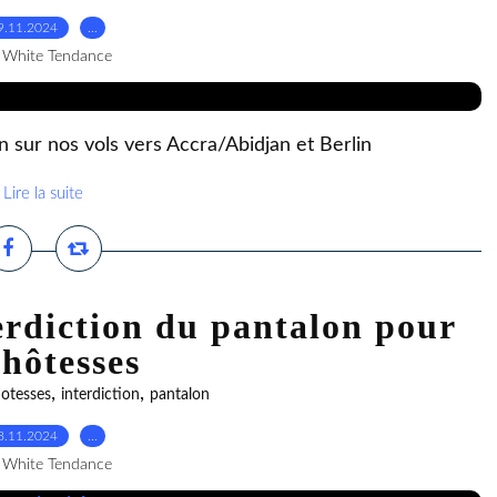
9.11.2024
…
 White Tendance
sur nos vols vers Accra/Abidjan et Berlin
Lire la suite
erdiction du pantalon pour
 hôtesses
,
,
otesses
interdiction
pantalon
8.11.2024
…
 White Tendance