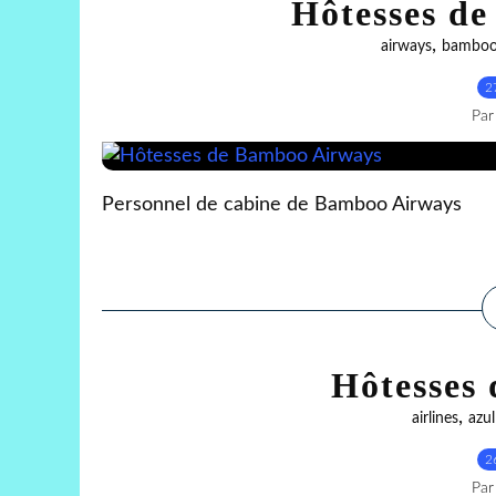
Hôtesses d
,
airways
bambo
2
Par
Personnel de cabine de Bamboo Airways
Hôtesses 
,
airlines
azul
2
Par