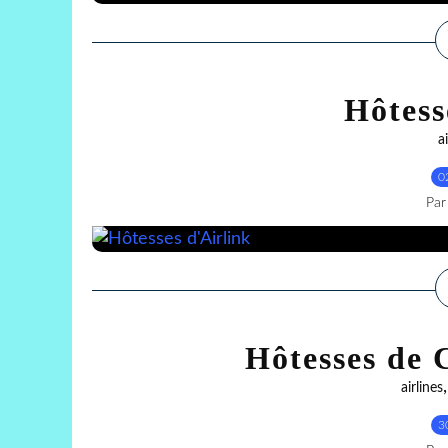
Hôtess
a
0
Par
Hôtesses de 
airlines
3