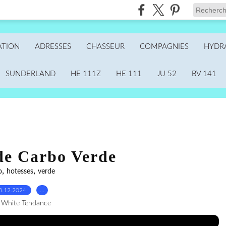
ATION
ADRESSES
CHASSEUR
COMPAGNIES
HYDR
SUNDERLAND
HE 111Z
HE 111
JU 52
BV 141
de Carbo Verde
,
,
o
hotesses
verde
3.12.2024
…
 White Tendance