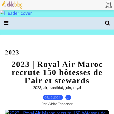
MENU
2023
2023 | Royal Air Maroc
recrute 150 hôtesses de
l’air et stewards
,
,
,
,
2023
air
candidat
juin
royal
04.12.2024
…
Par White Tendance