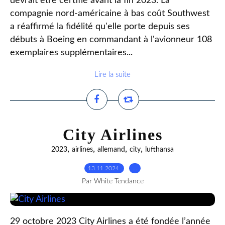
devrait être certifié avant la fin 2023. La
compagnie nord-américaine à bas coût Southwest
a réaffirmé la fidélité qu'elle porte depuis ses
débuts à Boeing en commandant à l'avionneur 108
exemplaires supplémentaires...
Lire la suite
City Airlines
,
,
,
,
2023
airlines
allemand
city
lufthansa
13.11.2024
…
Par White Tendance
29 octobre 2023 City Airlines a été fondée l’année