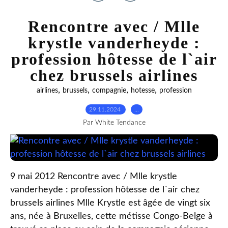
Rencontre avec / Mlle
krystle vanderheyde :
profession hôtesse de l`air
chez brussels airlines
,
,
,
,
airlines
brussels
compagnie
hotesse
profession
29.11.2024
…
Par White Tendance
9 mai 2012 Rencontre avec / Mlle krystle
vanderheyde : profession hôtesse de l`air chez
brussels airlines Mlle Krystle est âgée de vingt six
ans, née à Bruxelles, cette métisse Congo-Belge à