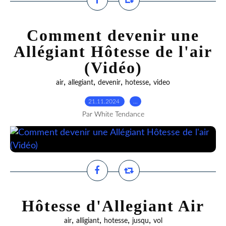
Comment devenir une
Allégiant Hôtesse de l'air
(Vidéo)
,
,
,
,
air
allegiant
devenir
hotesse
video
21.11.2024
…
Par White Tendance
Hôtesse d'Allegiant Air
,
,
,
,
air
alligiant
hotesse
jusqu
vol