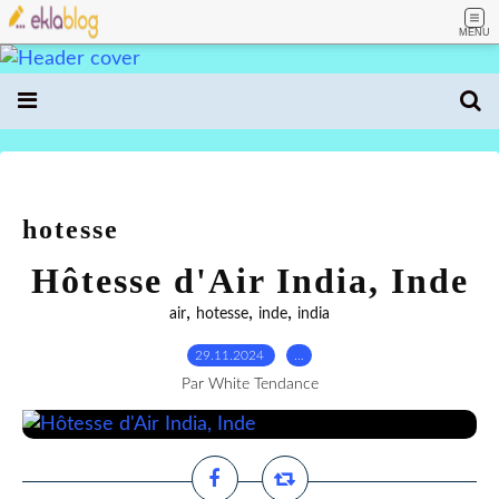
MENU
hotesse
Hôtesse d'Air India, Inde
,
,
,
air
hotesse
inde
india
29.11.2024
…
Par White Tendance