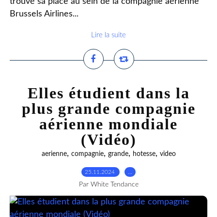
trouvé sa place au sein de la compagnie aérienne
Brussels Airlines...
Lire la suite
Elles étudient dans la
plus grande compagnie
aérienne mondiale
(Vidéo)
,
,
,
,
aerienne
compagnie
grande
hotesse
video
25.11.2024
…
Par White Tendance