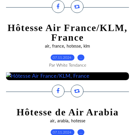
Hôtesse Air France/KLM,
France
,
,
,
air
france
hotesse
klm
07.11.2024
…
Par White Tendance
Hôtesse de Air Arabia
,
,
air
arabia
hotesse
07.11.2024
…