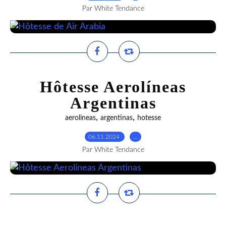
Par White Tendance
Hôtesse Aerolíneas
Argentinas
,
,
aerolineas
argentinas
hotesse
06.11.2024
…
Par White Tendance