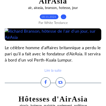
AirAsia
,
,
,
,
air
airasia
branson
hotesse
jour
18.11.2024
…
Par White Tendance
Le célèbre homme d'affaires britannique a perdu le
pari qu'il a fait avec le fondateur d'AirAsia. Il servira
à bord d'un vol Perth-Kuala Lumpur.
Lire la suite
Hôtesses d'AirAsia
,
,
,
,