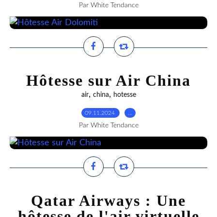
Par White Tendance
Hôtesse sur Air China
,
,
air
china
hotesse
09.11.2024
…
Par White Tendance
Qatar Airways : Une
hôtesse de l'air virtuelle