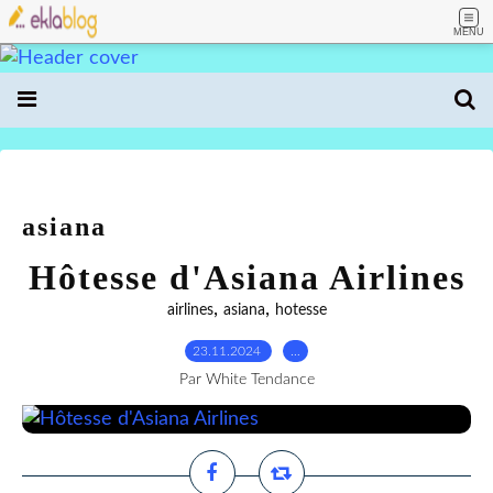
MENU
asiana
Hôtesse d'Asiana Airlines
,
,
airlines
asiana
hotesse
23.11.2024
…
Par White Tendance