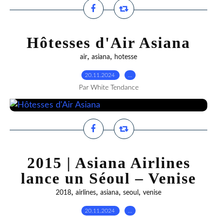
Hôtesses d'Air Asiana
,
,
air
asiana
hotesse
20.11.2024
…
Par White Tendance
2015 | Asiana Airlines
lance un Séoul – Venise
,
,
,
,
2018
airlines
asiana
seoul
venise
20.11.2024
…