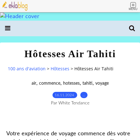
MENU
Hôtesses Air Tahiti
100 ans d'aviation
>
Hôtesses
>
Hôtesses Air Tahiti
,
,
,
,
air
commence
hotesses
tahiti
voyage
16.11.2024
…
Par White Tendance
Votre expérience de voyage commence dès votre