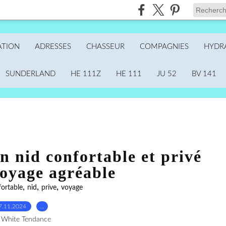
ATION
ADRESSES
CHASSEUR
COMPAGNIES
HYDR
SUNDERLAND
HE 111Z
HE 111
JU 52
BV 141
 nid confortable et privé
oyage agréable
,
,
,
ortable
nid
prive
voyage
7.11.2024
…
 White Tendance