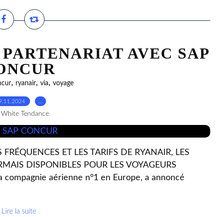
 PARTENARIAT AVEC SAP
ONCUR
,
,
,
ncur
ryanair
via
voyage
9.11.2024
…
 White Tendance
ES FRÉQUENCES ET LES TARIFS DE RYANAIR, LES
RMAIS DISPONIBLES POUR LES VOYAGEURS
 compagnie aérienne n°1 en Europe, a annoncé
Lire la suite