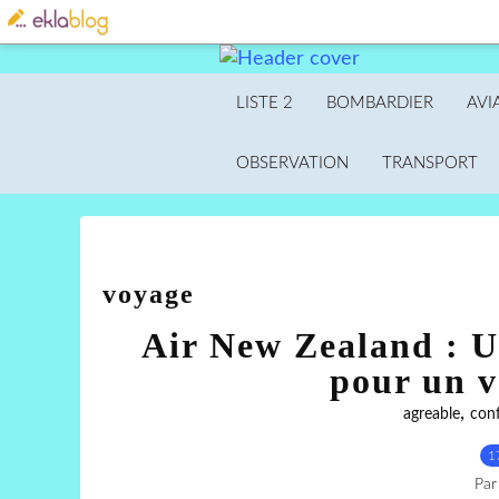
LISTE 2
BOMBARDIER
AVI
OBSERVATION
TRANSPORT
voyage
Air New Zealand : Un
pour un v
,
agreable
conf
1
Par