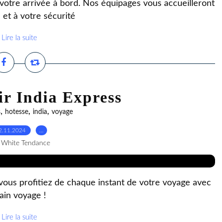
tre arrivée à bord. Nos équipages vous accueilleront
e et à votre sécurité
Lire la suite
ir India Express
,
,
,
s
hotesse
india
voyage
2.11.2024
…
 White Tendance
vous profitiez de chaque instant de votre voyage avec
ain voyage !
Lire la suite