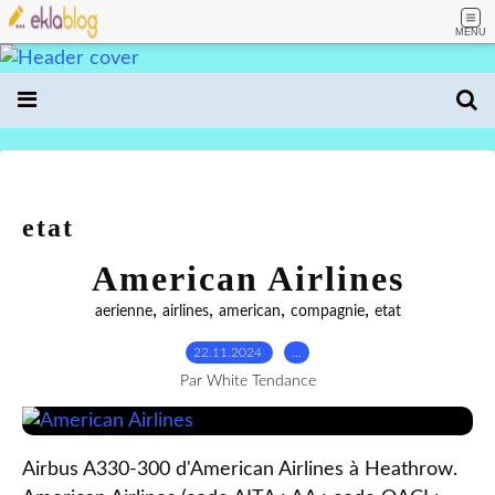
MENU
etat
American Airlines
,
,
,
,
aerienne
airlines
american
compagnie
etat
22.11.2024
…
Par White Tendance
Airbus A330-300 d'American Airlines à Heathrow.