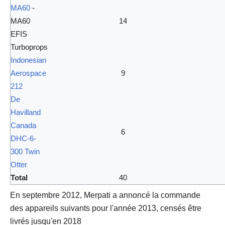
MA60
-
MA60
14
EFIS
Turboprops
Indonesian
Aerospace
9
212
De
Havilland
Canada
6
DHC-6-
300 Twin
Otter
Total
40
En
septembre 2012
, Merpati a annoncé la commande
des appareils suivants pour l'année 2013, censés être
livrés jusqu'en 2018