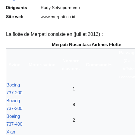
Dirigeants
Rudy Setyopurnomo
Site web
www.merpati.co.id
La flotte de Merpati consiste en (
juillet 2013
)
:
Merpati Nusantara Airlines Flotte
Passag
Nombre
(Class
Avion
Motorisation
Commandés
d'avions
Affaire
Économi
Boeing
1
737-200
Boeing
8
737-300
Boeing
2
737-400
Xian