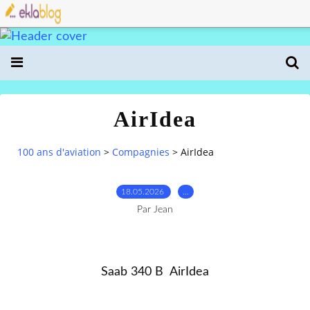
AirIdea
100 ans d'aviation
>
Compagnies
>
AirIdea
18.05.2026
…
Par Jean
Saab 340 B AirIdea