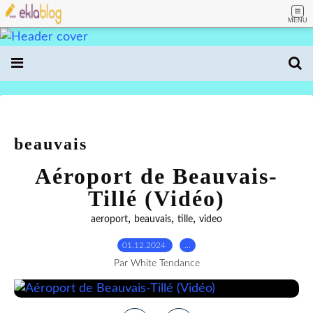
MENU
beauvais
Aéroport de Beauvais-
Tillé (Vidéo)
,
,
,
aeroport
beauvais
tille
video
01.12.2024
…
Par White Tendance