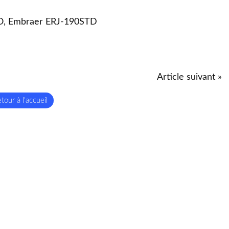
O, Embraer ERJ-190STD
Article suivant »
tour à l'accueil