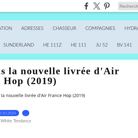
ATION
ADRESSES
CHASSEUR
COMPAGNIES
HYDR
SUNDERLAND
HE 111Z
HE 111
JU 52
BV 141
 la nouvelle livrée d'Air
 Hop (2019)
la nouvelle livrée d'Air France Hop (2019)
0.10.2024
…
 White Tendance