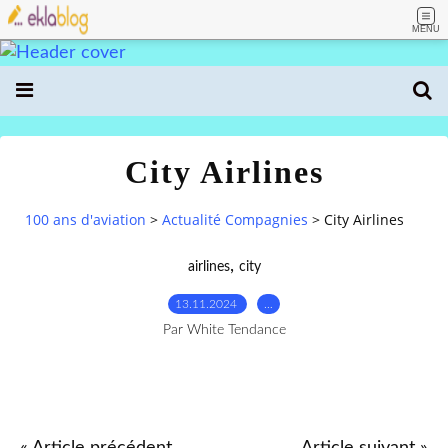
MENU
City Airlines
100 ans d'aviation
>
Actualité Compagnies
>
City Airlines
,
airlines
city
13.11.2024
…
Par White Tendance
« Article précédent
Article suivant »