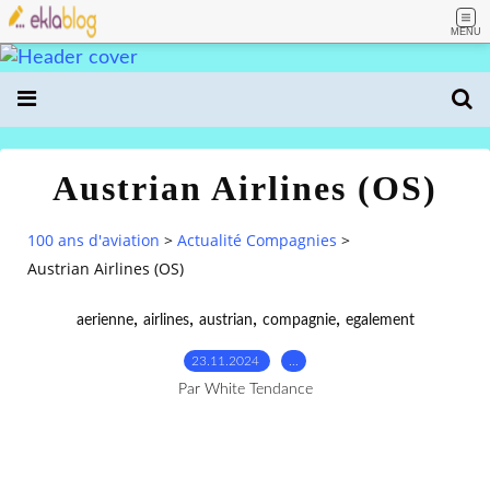
MENU
Austrian Airlines (OS)
100 ans d'aviation
>
Actualité Compagnies
>
Austrian Airlines (OS)
,
,
,
,
aerienne
airlines
austrian
compagnie
egalement
23.11.2024
…
Par White Tendance