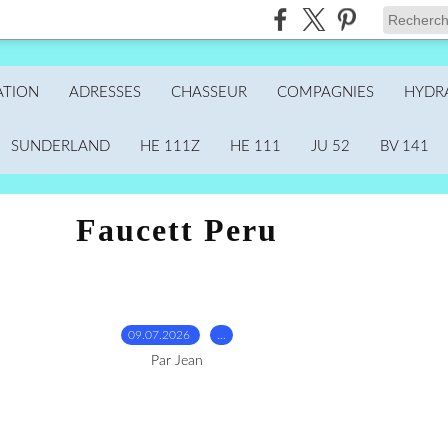
ATION
ADRESSES
CHASSEUR
COMPAGNIES
HYDR
SUNDERLAND
HE 111Z
HE 111
JU 52
BV 141
Faucett Peru
09.07.2026
…
Par Jean