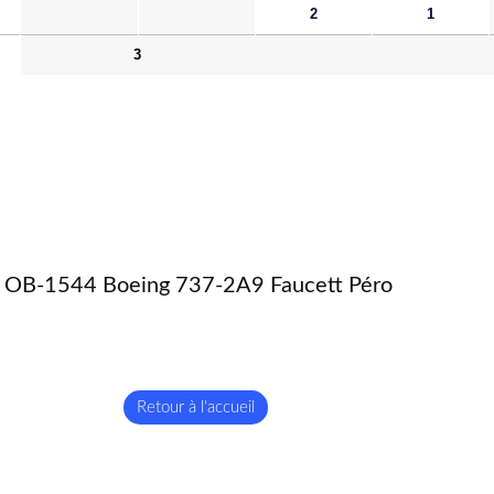
2
1
3
OB-1544 Boeing 737-2A9 Faucett Péro
Retour à l'accueil