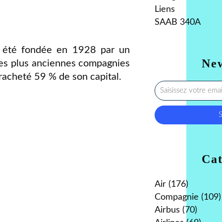
Liens
SAAB 340A
a été fondée en 1928 par un
New
 des plus anciennes compagnies
racheté 59 % de son capital.
Cat
Air
(176)
Compagnie
(109)
Airbus
(70)