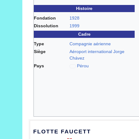
Histoire
Fondation
1928
Dissolution
1999
Cadre
Type
Compagnie aérienne
Siège
Aéroport international Jorge
Chávez
Pays
Pérou
FLOTTE FAUCETT