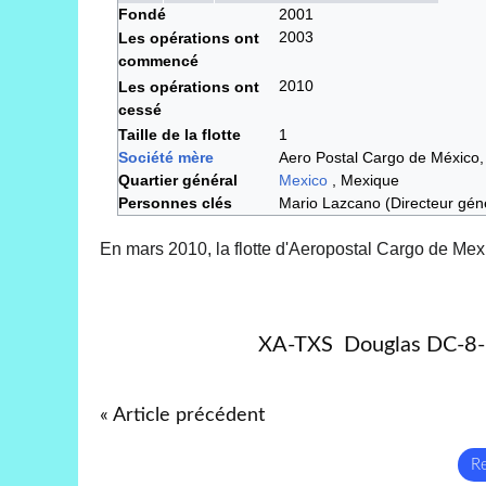
Fondé
2001
2003
Les opérations ont
commencé
2010
Les opérations ont
cessé
Taille de la flotte
1
Société mère
Aero Postal Cargo de México
Quartier général
Mexico
, Mexique
Personnes clés
Mario Lazcano (Directeur gén
En mars 2010, la flotte d'Aeropostal Cargo de Me
XA-TXS Douglas DC-8-6
« Article précédent
Re