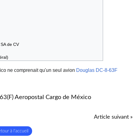
, SA de CV
éral)
xico ne comprenait qu'un seul
avion
Douglas DC-8-63F
3(F) Aeropostal Cargo de México
Article suivant »
tour à l'accueil