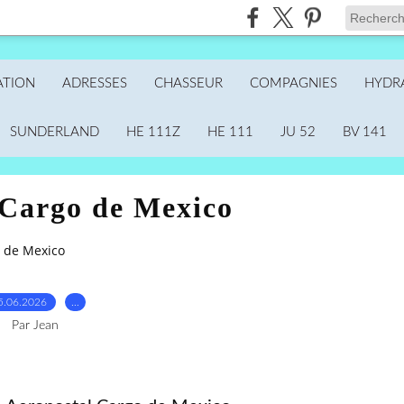
ATION
ADRESSES
CHASSEUR
COMPAGNIES
HYDR
SUNDERLAND
HE 111Z
HE 111
JU 52
BV 141
 Cargo de Mexico
o de Mexico
5.06.2026
…
Par Jean