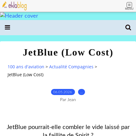
MENU
JetBlue (Low Cost)
100 ans d'aviation
>
Actualité Compagnies
>
JetBlue (Low Cost)
06.05.2026
…
Par Jean
JetBlue pourrait-elle combler le vide laissé par
la faillite de Spirit ?