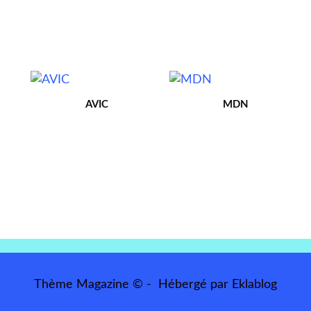
AVIC
MDN
Thème Magazine © - Hébergé par
Eklablog