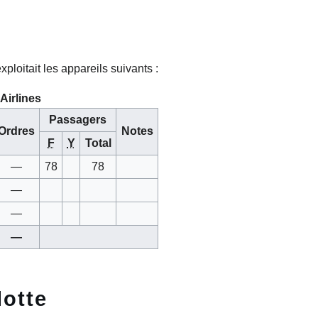
ploitait les appareils suivants :
 Airlines
Passagers
Ordres
Notes
F
Y
Total
—
78
78
—
—
—
lotte