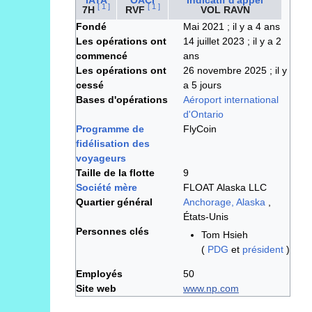
[
1
]
[
1
]
7H
RVF
VOL RAVN
Fondé
Mai 2021
; il y a 4 ans
Les opérations ont
14 juillet 2023
; il y a 2
commencé
ans
Les opérations ont
26 novembre 2025
; il y
cessé
a 5 jours
Bases d'opérations
Aéroport international
d'Ontario
Programme de
FlyCoin
fidélisation des
voyageurs
Taille de la flotte
9
Société mère
FLOAT Alaska LLC
Quartier général
Anchorage, Alaska
,
États-Unis
Personnes clés
Tom Hsieh
(
PDG
et
président
)
Employés
50
Site web
www.np.com