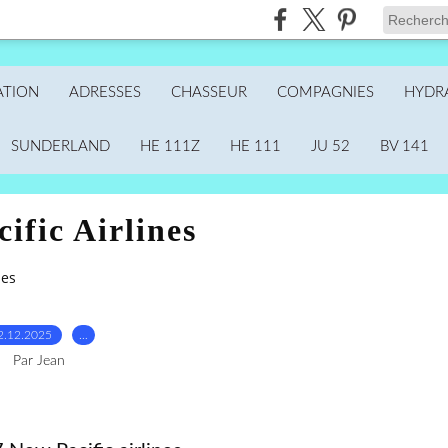
ATION
ADRESSES
CHASSEUR
COMPAGNIES
HYDR
SUNDERLAND
HE 111Z
HE 111
JU 52
BV 141
ific Airlines
nes
2.12.2025
…
Par Jean