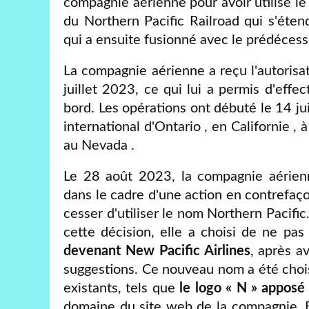
compagnie aérienne pour avoir utilisé le
du Northern Pacific Railroad qui s'éte
qui a ensuite fusionné avec le prédécess
La compagnie aérienne a reçu l'autorisa
juillet 2023, ce qui lui a permis d'eff
bord. Les opérations ont débuté le 14 jui
international d'Ontario , en Californie , 
au Nevada .
Le 28 août 2023, la compagnie aérienne
dans le cadre d'une action en contrefaç
cesser d'utiliser le nom Northern Pacific.
cette décision, elle a choisi de ne pa
devenant New Pacific Airlines
, après a
suggestions. Ce nouveau nom a été chois
existants, tels que
le logo « N » apposé
domaine du site web de la compagnie. B