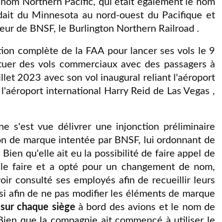
 nom Northern Pacific, qui était également le nom
ndait du Minnesota au nord-ouest du Pacifique et
eur de BNSF, le Burlington Northern Railroad .
tion complète de la FAA pour lancer ses vols le 9
ectuer des vols commerciaux avec des passagers à
llet 2023 avec son vol inaugural reliant l'aéroport
à l'aéroport international Harry Reid de Las Vegas ,
 s'est vue délivrer une injonction préliminaire
on de marque intentée par BNSF, lui ordonnant de
 Bien qu'elle ait eu la possibilité de faire appel de
s le faire et a opté pour un changement de nom,
voir consulté ses employés afin de recueillir leurs
i afin de ne pas modifier les éléments de marque
 sur chaque siège
à bord des avions et le nom de
ien que la compagnie ait commencé à utiliser le