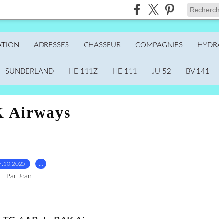
ATION
ADRESSES
CHASSEUR
COMPAGNIES
HYDR
SUNDERLAND
HE 111Z
HE 111
JU 52
BV 141
 Airways
7.10.2025
…
Par Jean