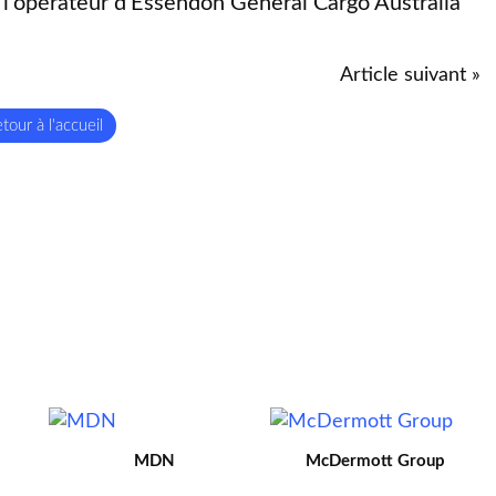
'opérateur d'Essendon General Cargo Australia
Article suivant »
tour à l'accueil
MDN
McDermott Group