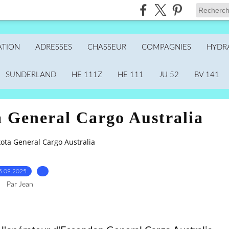
ATION
ADRESSES
CHASSEUR
COMPAGNIES
HYDR
SUNDERLAND
HE 111Z
HE 111
JU 52
BV 141
 General Cargo Australia
ota General Cargo Australia
5.09.2025
…
Par Jean