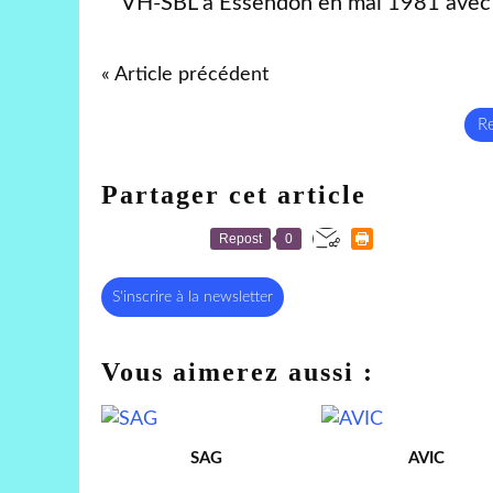
VH-SBL à Essendon en mai 1981 avec l
« Article précédent
Re
Partager cet article
Repost
0
S'inscrire à la newsletter
Vous aimerez aussi :
SAG
AVIC