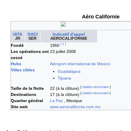
Aéro Californie
IATA
OACI
Indicatif d'appel
JR
SER
AEROCALIFORNIE
[
1
]
Fondé
1960
Les opérations ont
23 juillet 2008
cessé
Hubs
Aéroport international de Mexico
Villes cibles
Guadalajara
Tijuana
[
citation nécessaire
]
Taille de la flotte
22 (à la clôture)
[
citation nécessaire
]
Destinations
17 (à la clôture)
Quartier général
La Paz
, Mexique
Site web
www.aerocalifornia.com.mx