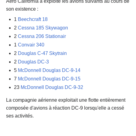
Aero California a exploité les avions suivants au cours de
son existence :
1
Beechcraft 18
2
Cessna 185 Skywagon
2
Cessna 206 Stationair
1
Convair 340
2
Douglas C-47 Skytrain
2
Douglas DC-3
5
McDonnell Douglas DC-9-14
7
McDonnell Douglas DC-9-15
23
McDonnell Douglas DC-9-32
La compagnie aérienne exploitait une flotte entièrement
composée d'avions à réaction DC-9 lorsqu'elle a cessé
ses activités.